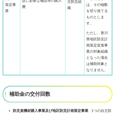
証に必要な備品等の購入
主防災組
策定事
は、その端数
費
織
業
を切り捨てる
ものとしま
す。
ただし、香川
県地区防災計
画策定促進事
業の対象組織
となった場合
は補助対象と
なりません。
補助金の交付回数
防災資機材購入事業及び地区防災計画策定事業​
1つの自主防