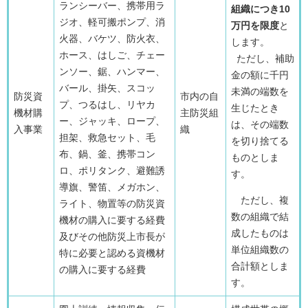
ランシーバー、携帯用ラ
組織につき10
ジオ、軽可搬ポンプ、消
万円を限度
と
火器、バケツ、防火衣、
します。
ホース、はしご、チェー
ただし、補助
ンソー、鋸、ハンマー、
金の額に千円
バール、掛矢、スコッ
未満の端数を
防災資
市内の自
プ、つるはし、リヤカ
生じたとき
機材購
主防災組
ー、ジャッキ、ロープ、
は、その端数
入事業
織
担架、救急セット、毛
を切り捨てる
布、鍋、釜、携帯コン
ものとしま
ロ、ポリタンク、避難誘
す。
導旗、警笛、メガホン、
ただし、複
ライト、物置等の防災資
数の組織で結
機材の購入に要する経費
成したものは
及びその他防災上市長が
単位組織数の
特に必要と認める資機材
合計額としま
の購入に要する経費
す。