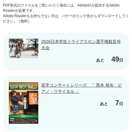
PDF形式のファイルをご覧いただく場合には、Adobe社が提供するAdobe
Readerが必要です。
Adobe Readerをお持ちでない方は、バナーのリンク先からダウンロードしてく
ださい。（無料）
2026日本学生トライアスロン選手権観音寺
大会
49
あと
日
若手コンサートシリーズ 「 西本 裕矢 ピ
アノ・リサイタル 」
7
あと
日