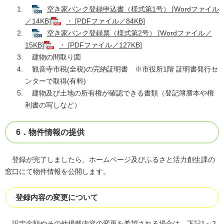
空き家バンク登録申込書（様式第1号） [Wordファイル
／14KB]
・ [PDFファイル／84KB]
空き家バンク登録票（様式第2号） [Wordファイル／
15KB]
・ [PDFファイル／127KB]
建物の間取り図
観音寺市税(全税)の完納証明書 ※市役所1階 証明書発行セ
ンターで取得(有料)
建物及び土地の所有権が確認できる書類（登記簿謄本や権
利書の写しなど）
6．物件情報の提供
登録が完了しましたら、ホームページ及びふるさと活力創生課の
窓口にて物件情報を公開します。
登録内容の変更について
設定金額やその他掲載内容の変更を希望される場合は、下記1～2