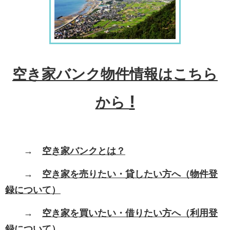
空き家バンク物件情報はこちら
!
から
→
空き家バンクとは？
→
空き家を売りたい・貸したい方へ（物件登
録について）
→
空き家を買いたい・借りたい方へ（利用登
録について）