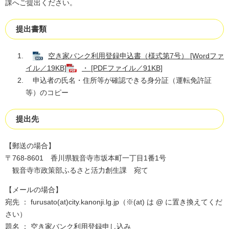
課へご提出ください。
提出書類
空き家バンク利用登録申込書（様式第7号） [Wordファ
イル／19KB]
・ [PDFファイル／91KB]
申込者の氏名・住所等が確認できる身分証（運転免許証
等）のコピー
提出先
【郵送の場合】
〒768-8601 香川県観音寺市坂本町一丁目1番1号
観音寺市政策部ふるさと活力創生課 宛て
【メールの場合】
宛先 ： furusato(at)city.kanonji.lg.jp（※(at) は @ に置き換えてくだ
さい）
題名 ： 空き家バンク利用登録申し込み