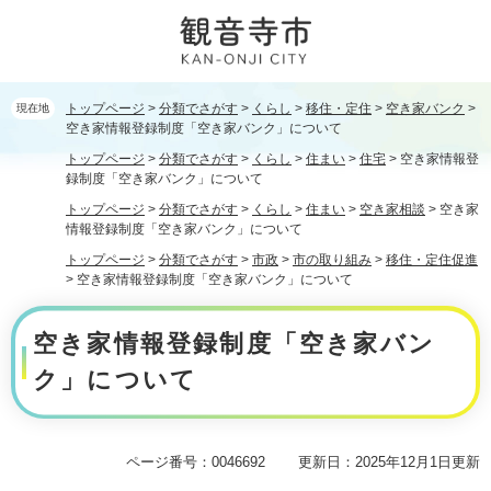
ペ
メ
ー
ニ
ジ
ュ
の
ー
先
を
トップページ
>
分類でさがす
>
くらし
>
移住・定住
>
空き家バンク
>
現在地
頭
飛
空き家情報登録制度「空き家バンク」について
で
ば
トップページ
>
分類でさがす
>
くらし
>
住まい
>
住宅
>
空き家情報登
す。
し
録制度「空き家バンク」について
て
トップページ
>
分類でさがす
>
くらし
>
住まい
>
空き家相談
>
空き家
本
情報登録制度「空き家バンク」について
文
トップページ
>
分類でさがす
>
市政
>
市の取り組み
>
移住・定住促進
へ
>
空き家情報登録制度「空き家バンク」について
本
空き家情報登録制度「空き家バン
文
ク」について
ページ番号：0046692
更新日：2025年12月1日更新