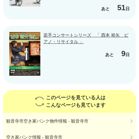
51
あと
日
若手コンサートシリーズ 「 西本 裕矢 ピ
アノ・リサイタル 」
9
あと
日
このページを見ている人は
こんなページも見ています
観音寺市空き家バンク物件情報 - 観音寺市
空き家バンク情報 - 観音寺市