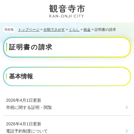
ペ
メ
ー
ニ
ジ
ュ
の
ー
先
を
トップページ
>
分類でさがす
>
くらし
>
税金
>
証明書の請求
現在地
頭
飛
本
で
ば
証明書の請求
文
す。
し
て
本
文
へ
基本情報
2026年4月1日更新
市税に関する証明・閲覧
2026年4月1日更新
電話予約制度について