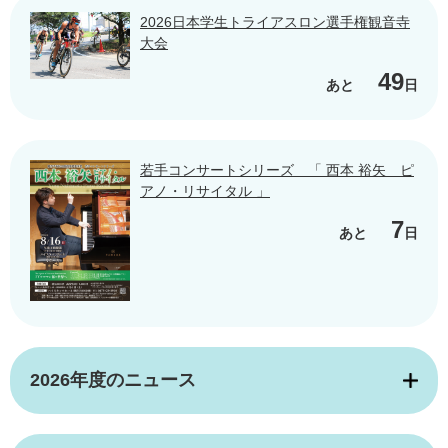
2026日本学生トライアスロン選手権観音寺
大会
49
あと
日
若手コンサートシリーズ 「 西本 裕矢 ピ
アノ・リサイタル 」
7
あと
日
2026年度のニュース