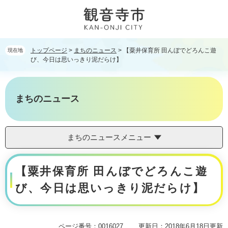
ペ
メ
ー
ニ
ジ
ュ
の
ー
先
を
トップページ
>
まちのニュース
>
【粟井保育所 田んぼでどろんこ遊
現在地
頭
飛
び、今日は思いっきり泥だらけ】
で
ば
す。
し
て
まちのニュース
本
文
へ
まちのニュースメニュー
本
【粟井保育所 田んぼでどろんこ遊
文
び、今日は思いっきり泥だらけ】
ページ番号：0016027
更新日：2018年6月18日更新