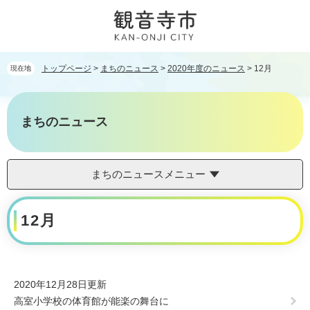
ペ
メ
ー
ニ
ジ
ュ
の
ー
先
を
トップページ
>
まちのニュース
>
2020年度のニュース
>
12月
現在地
頭
飛
で
ば
す。
し
まちのニュース
て
本
文
へ
まちのニュースメニュー
本
12月
文
2020年12月28日更新
高室小学校の体育館が能楽の舞台に