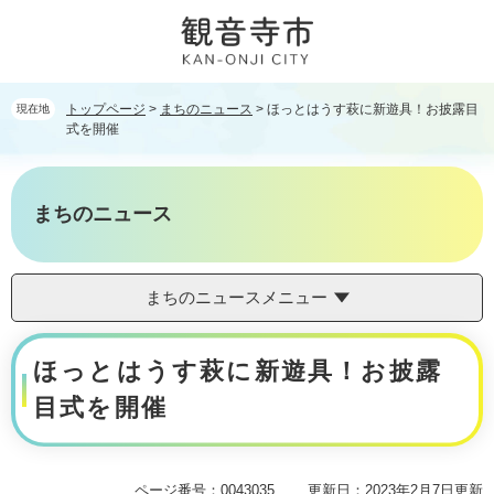
ペ
メ
ー
ニ
ジ
ュ
の
ー
先
を
トップページ
>
まちのニュース
>
ほっとはうす萩に新遊具！お披露目
現在地
頭
飛
式を開催
で
ば
す。
し
て
まちのニュース
本
文
へ
まちのニュースメニュー
本
ほっとはうす萩に新遊具！お披露
文
目式を開催
ページ番号：0043035
更新日：2023年2月7日更新