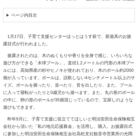
ページ内目次
1月17日、子育て支援センターほっとはうす萩で、新遊具のお披
露目式が行われました。
披露されたのは、木のぬくもりや香りを全身で感じ、いろいろな
遊び方ができる「木球プール」。直径1.2メートルの円形の木球プー
ルには、高知県産の杉やヒノキが使われており、木のボール約2000
個が入っています。ボールは、誤飲しない4センチメートル以上のサ
イズ。ボールを握ったり、並べたり、音を出したり、また、プール
に入って寝転がったりと0歳児から遊べます。また、丸の形のボール
の中に、卵の形のボールが35個混じっているので、宝探しのような
遊びもできます。
昨年9月に、子育て支援に役立ててほしいと明治安田生命保険相互
会社から頂いた「私の地元応援募金」を活用し、購入。お披露目式
に参加した明治安田生命保険相互会社高松支社観音寺営業所の光岡