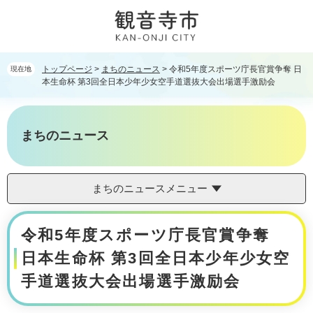
ペ
メ
ー
ニ
ジ
ュ
の
ー
先
を
トップページ
>
まちのニュース
>
令和5年度スポーツ庁長官賞争奪 日
現在地
頭
飛
本生命杯 第3回全日本少年少女空手道選抜大会出場選手激励会
で
ば
す。
し
て
まちのニュース
本
文
へ
まちのニュースメニュー
本
令和5年度スポーツ庁長官賞争奪
文
日本生命杯 第3回全日本少年少女空
手道選抜大会出場選手激励会