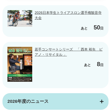
2026日本学生トライアスロン選手権観音寺
大会
50
あと
日
若手コンサートシリーズ 「 西本 裕矢 ピ
アノ・リサイタル 」
8
あと
日
2026年度のニュース