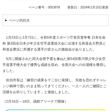
ページ番号：0053878
更新日：2024年2月15日更新
ページ内目次
1月23日と2月7日に、令和5年度スポーツ庁長官賞争奪 日本生命
杯 第3回全日本少年少女空手道選抜大会に出場する和道会大野原と
和道会豊浜に所属する選手の皆さんの激励会がありました。
9月に開催された同大会県予選を兼ねた第54回香川県少年少女空
手道選手権大会で優秀な成績を収め、全国大会への出場権を獲得し
ました。
佐伯市長は「練習の成果を十二分に発揮し、失敗を恐れずチャレ
ンジ精神で思いのまま戦ってきてください。一人一人のご健闘とご
活躍をお祈りしています」と激励しました。
（2月16日～18日、函館アリーナで開催）