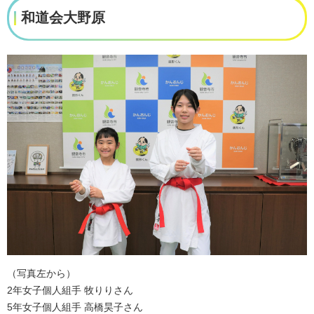
和道会大野原
（写真左から）
2年女子個人組手 牧りりさん
5年女子個人組手 高橋昊子さん