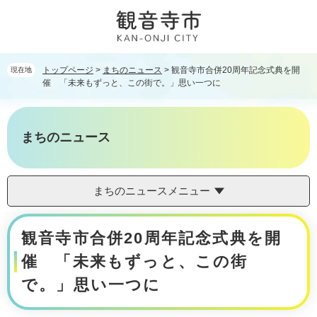
ペ
メ
ー
ニ
ジ
ュ
の
ー
先
を
トップページ
>
まちのニュース
>
観音寺市合併20周年記念式典を開
現在地
頭
飛
催 「未来もずっと、この街で。」思い一つに
で
ば
す。
し
て
まちのニュース
本
文
へ
まちのニュースメニュー
本
観音寺市合併20周年記念式典を開
文
催 「未来もずっと、この街
で。」思い一つに