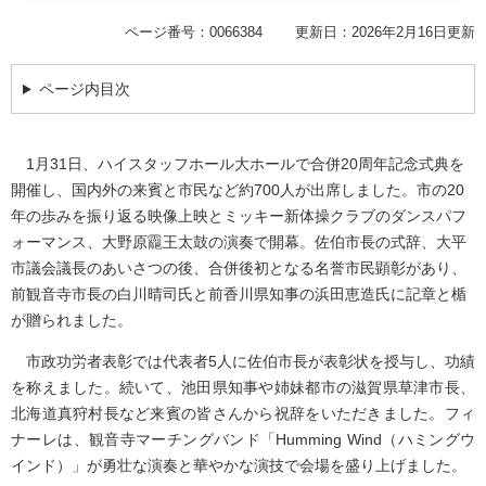
ページ番号：0066384
更新日：2026年2月16日更新
ページ内目次
1月31日、ハイスタッフホール大ホールで合併20周年記念式典を
開催し、国内外の来賓と市民など約700人が出席しました。市の20
年の歩みを振り返る映像上映とミッキー新体操クラブのダンスパフ
ォーマンス、大野原龗王太鼓の演奏で開幕。佐伯市長の式辞、大平
市議会議長のあいさつの後、合併後初となる名誉市民顕彰があり、
前観音寺市長の白川晴司氏と前香川県知事の浜田恵造氏に記章と楯
が贈られました。
市政功労者表彰では代表者5人に佐伯市長が表彰状を授与し、功績
を称えました。続いて、池田県知事や姉妹都市の滋賀県草津市長、
北海道真狩村長など来賓の皆さんから祝辞をいただきました。フィ
ナーレは、観音寺マーチングバンド「Humming Wind（ハミングウ
インド）」が勇壮な演奏と華やかな演技で会場を盛り上げました。