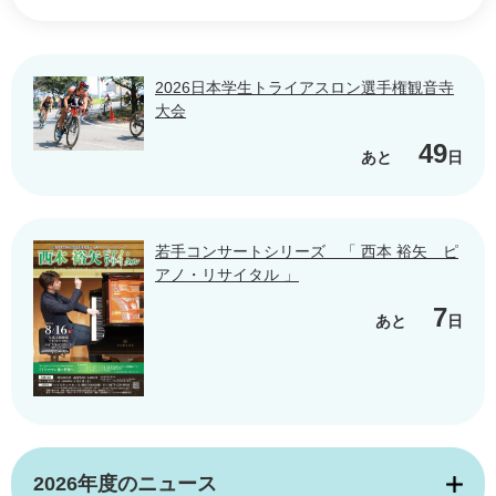
2026日本学生トライアスロン選手権観音寺
大会
49
あと
日
若手コンサートシリーズ 「 西本 裕矢 ピ
アノ・リサイタル 」
7
あと
日
2026年度のニュース