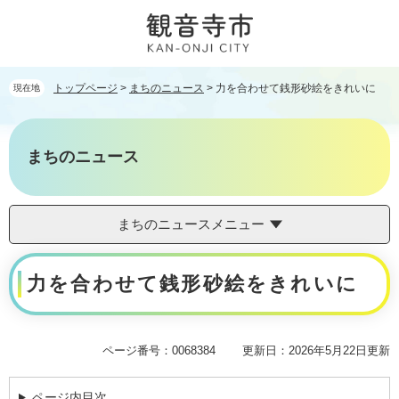
ペ
メ
ー
ニ
ジ
ュ
の
ー
先
を
トップページ
>
まちのニュース
>
力を合わせて銭形砂絵をきれいに
現在地
頭
飛
で
ば
す。
し
まちのニュース
て
本
文
へ
まちのニュースメニュー
本
力を合わせて銭形砂絵をきれいに
文
ページ番号：0068384
更新日：2026年5月22日更新
ページ内目次