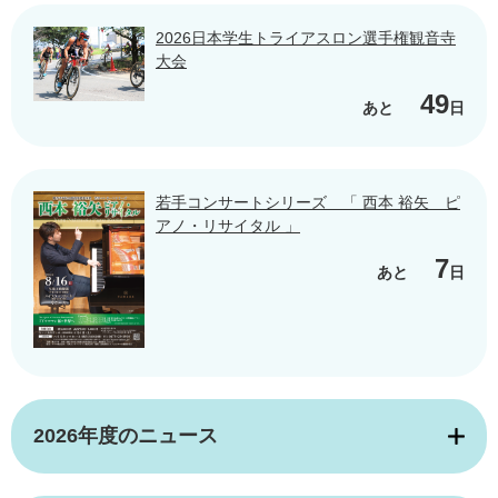
2026日本学生トライアスロン選手権観音寺
大会
49
あと
日
若手コンサートシリーズ 「 西本 裕矢 ピ
アノ・リサイタル 」
7
あと
日
2026年度のニュース