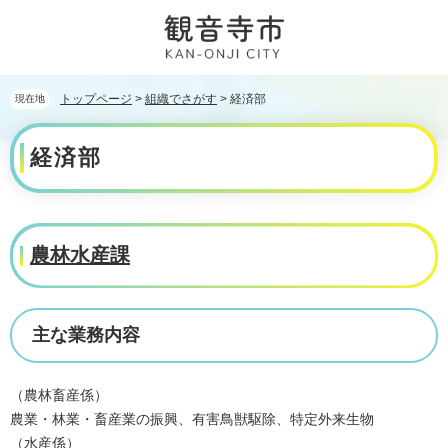
ペ
メ
ー
ニ
ジ
ュ
の
ー
先
を
トップページ
>
組織でさがす
>
経済部
現在地
頭
飛
本
で
ば
経済部
文
す。
し
て
本
文
へ
農林水産課
主な業務内容
（農林畜産係）
農業・林業・畜産業の振興、有害鳥獣駆除、特定外来生物
（水産係）