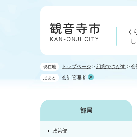
ペ
メ
ー
ニ
ジ
ュ
の
ー
く
先
を
頭
飛
し
で
ば
す。
し
て
トップページ
>
組織でさがす
>
会
現在地
本
文
会計管理者
足あと
へ
部局
政策部