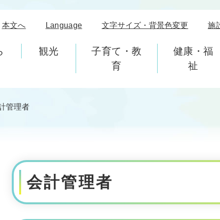
本文へ
Language
文字サイズ・背景色変更
施
ら
観光
子育て・教
健康・福
育
祉
計管理者
本
文
会計管理者