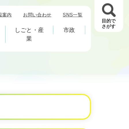
設案内
お問い合わせ
SNS一覧
目的で
さがす
しごと・産
市政
業