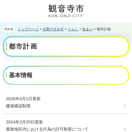
ペ
メ
ー
ニ
ジ
ュ
の
ー
先
を
トップページ
>
分類でさがす
>
くらし
>
住まい
>
都市計画
現在地
頭
飛
本
で
ば
都市計画
文
す。
し
て
本
文
へ
基本情報
2026年4月1日更新
建築確認制度
2024年3月29日更新
風致地区内における行為の許可制度について