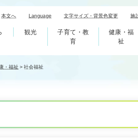
本文へ
Language
文字サイズ・背景色変更
施
ら
観光
子育て・教
健康・福
育
祉
康・福祉
>
社会福祉