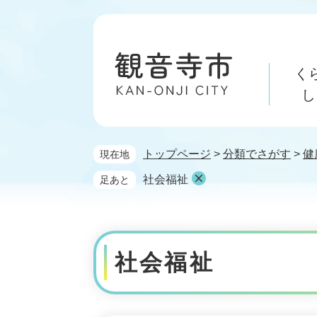
ペ
メ
ー
ニ
ジ
ュ
の
ー
く
先
を
頭
飛
し
で
ば
す。
し
て
トップページ
>
分類でさがす
>
健
現在地
本
文
社会福祉
足あと
へ
本
文
社会福祉