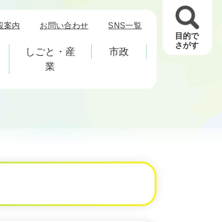
設案内
お問い合わせ
SNS一覧
目的で
さがす
しごと・産
市政
業