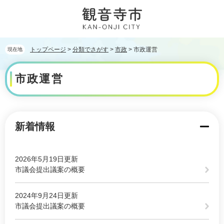
ペ
メ
ー
ニ
ジ
ュ
の
ー
先
を
トップページ
>
分類でさがす
>
市政
>
市政運営
現在地
頭
飛
本
で
ば
市政運営
文
す。
し
て
本
文
へ
新着情報
2026年5月19日更新
市議会提出議案の概要
2024年9月24日更新
市議会提出議案の概要