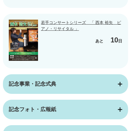
若手コンサートシリーズ 「 西本 裕矢 ピ
アノ・リサイタル 」
10
あと
日
記念事業・記念式典
記念フォト・広報紙