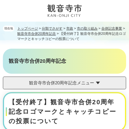
ペ
メ
ー
ニ
ジ
ュ
の
ー
先
を
トップページ
>
分類でさがす
>
市政
>
市の取り組み
>
合併記念事業
>
現在地
頭
飛
観音寺市合併20周年記念
>
【受付終了】観音寺市合併20周年記念ロゴ
で
ば
マークとキャッチコピーの投票について
す。
し
て
本
観音寺市合併20周年記念
文
へ
観音寺市合併20周年記念メニュー
本
【受付終了】観音寺市合併20周年
文
記念ロゴマークとキャッチコピー
の投票について