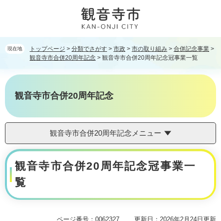
ペ
メ
ー
ニ
ジ
ュ
の
ー
先
を
トップページ
>
分類でさがす
>
市政
>
市の取り組み
>
合併記念事業
>
現在地
頭
飛
観音寺市合併20周年記念
>
観音寺市合併20周年記念冠事業一覧
で
ば
す。
し
て
観音寺市合併20周年記念
本
文
へ
観音寺市合併20周年記念メニュー
本
観音寺市合併20周年記念冠事業一
文
覧
ページ番号：0062327
更新日：2026年2月24日更新