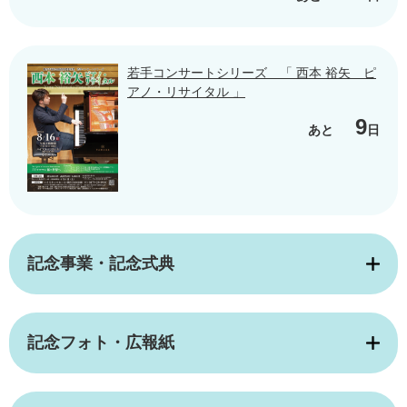
若手コンサートシリーズ 「 西本 裕矢 ピ
アノ・リサイタル 」
9
あと
日
記念事業・記念式典
記念フォト・広報紙