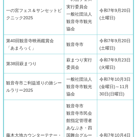
実行委員会
一の宮フェス＆サンセットピ
令和7年9月20日
一般社団法人
クニック2025
(土曜日)
観音寺市観光
協会
第40回観音寺映画鑑賞会
令和7年9月20日
観音寺市
「あまろっく」
(土曜日)
萩まつり実行
令和7年9月23日
第38回萩まつり
委員会
(火曜日)
一般社団法人
令和7年10月3日
観音寺市ご利益巡りの旅シー
観音寺市観光
(金曜日)～11月
ルラリー2025
協会
30日(日曜日)
観音寺市
観音寺市民会
館指定管理者
あなぶき・四
藤木大地カウンターテナー・
国舞台グルー
令和7年10月4日