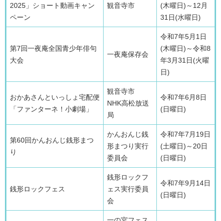
2025」ショート動画キャン
観音寺市
(木曜日)～12月
ペーン​
31日(水曜日)
令和7年5月1日
第7回一夜庵全国青少年俳句
(木曜日)～令和8
一夜庵保存会
大会
年3月31日(火曜
日)
観音寺市
おかあさんといっしょ宅配便
令和7年6月8日
NHK高松放送
「ファンターネ！小劇場」
(日曜日)
局
かんおんじ銭
令和7年7月19日
第60回かんおんじ銭形まつ
形まつり実行
(土曜日)～20日
り
委員会
(日曜日)
銭形ロックフ
令和7年9月14日
銭形ロックフェス
ェス実行委員
(日曜日)
会
一の宮フェス