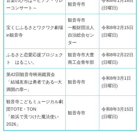
音楽のひろば～ピアノ・リレ
令和8年1月18日
観音寺市
ーコンサート～
(日曜日)
観音寺市
宝くじふるさとワクワク劇場
一般財団法人
令和8年2月15日
in観音寺
自治総合セン
(日曜日)
ター
ふるさと恋愛応援プロジェク
観音寺市大豊
令和8年2月22日
ト はるこい。
商工会青年部
(日曜日)
第42回観音寺映画鑑賞会
令和8年3月1日
「結城友奈は勇者である─大
観音寺市
(日曜日)
満開の章─」
観音寺こどもミュージカル劇
団TOTE・TON
令和8年3月15日
観音寺市
「姫浜で見つけた魔法使い
(日曜日)
2026」