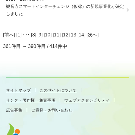
観音寺スマートインターチェンジ（仮称）の新規事業化が決定
しました
[
前へ
] [
1
] ･･･ [
8
] [
9
] [
10
] [
11
] [
12
] 13 [
14
] [
次へ
]
361件目 ～ 390件目 / 414件中
サイトマップ
このサイトについて
リンク・著作権・免責事項
ウェブアクセシビリティ
広告募集
ご意見・お問い合わせ