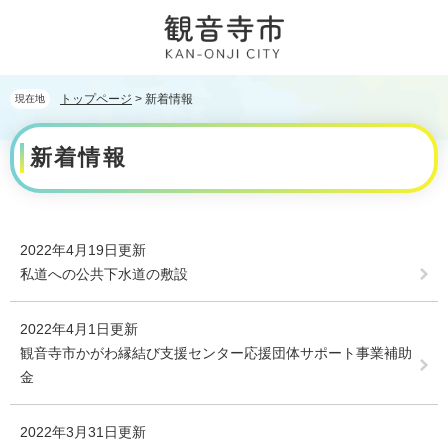
ペ
メ
ー
ニ
ジ
ュ
の
ー
先
を
トップページ
>
新着情報
現在地
頭
飛
本
で
ば
新着情報
文
す。
し
て
本
文
へ
2022年4月19日更新
私道への公共下水道の敷設
2022年4月1日更新
観音寺市かがわ縁結び支援センター応援団体サポート事業補助
金
2022年3月31日更新